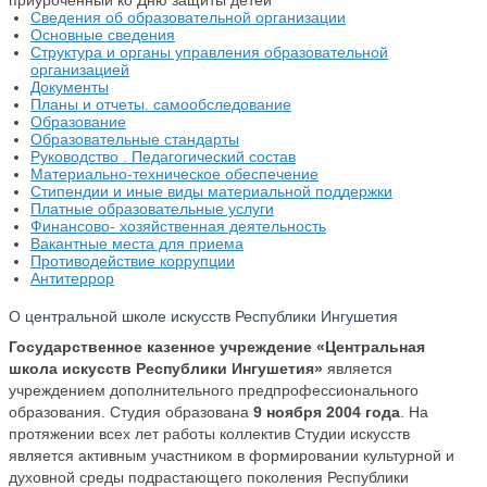
приуроченный ко Дню защиты детей
Сведения об образовательной организации
Основные сведения
Структура и органы управления образовательной
организацией
Документы
Планы и отчеты. самообследование
Образование
Образовательные стандарты
Руководство . Педагогический состав
Материально-техническое обеспечение
Стипендии и иные виды материальной поддержки
Платные образовательные услуги
Финансово- хозяйственная деятельность
Вакантные места для приема
Противодействие коррупции
Антитеррор
О центральной школе искусств Республики Ингушетия
Государственное казенное учреждение «Центральная
школа искусств Республики Ингушетия»
является
учреждением дополнительного предпрофессионального
образования. Студия образована
9 ноября 2004 года
. На
протяжении всех лет работы коллектив Студии искусств
является активным участником в формировании культурной и
духовной среды подрастающего поколения Республики