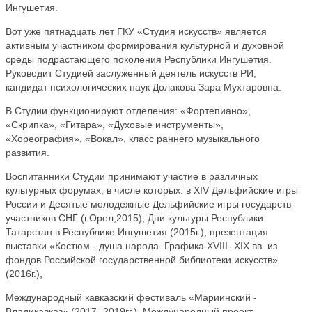
Ингушетия.
Вот уже пятнадцать лет ГКУ «Студия искусств» является
активным участником формирования культурной и духовной
среды подрастающего поколения Республики Ингушетия.
Руководит Студией заслуженный деятель искусств РИ,
кандидат психологических наук Долакова Зара Мухтаровна.
В Студии функционируют отделения: «Фортепиано»,
«Скрипка», «Гитара», «Духовые инструменты»,
«Хореография», «Вокал», класс раннего музыкального
развития.
Воспитанники Студии принимают участие в различных
культурных форумах, в числе которых: в XIV Дельфийские игры
России и Десятые молодежные Дельфийские игры государств-
участников СНГ (г.Орел,2015), Дни культуры Республики
Татарстан в Республике Ингушетия (2015г.), презентация
выставки «Костюм - душа народа. Графика XVIII- XIX вв. из
фондов Российской государственной библиотеки искусств»
(2016г.),
Международный кавказский фестиваль «Мариинский -
Владикавказ» (2017- 2019гг.), Международный проект –