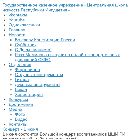
Государственное казенное учреждение «Центральная школа
искусств Республики Ингушетия»
vkontakte
Youtube
Одноклассники
Главная
Новости
Во славу Конституции России
Субботник
С Днем пианиста!
Роза Мамилова выступит в онлайн- концерте юных
дарований СКФО
Отделения
Фортепиано
Струнные инструменты
Гитара
Духовые инструменты
Вокал
Хореография
Конкурсы
Достижения
Медиа
Фото
Видео
Контакты
Концерт к 1 июня
1 июня состоится Большой концерт воспитанников ЦШИ РИ,