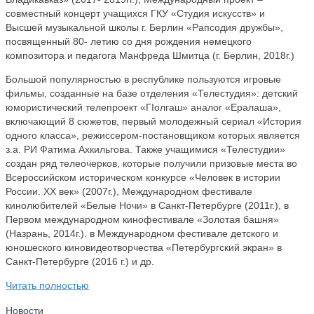
совместный концерт учащихся ГКУ «Студия искусств» и
Высшей музыкальной школы г. Берлин «Рапсодия дружбы»,
посвященный 80- летию со дня рождения немецкого
композитора и педагога Манфреда Шмитца (г. Берлин, 2018г.)
Большой популярностью в республике пользуются игровые
фильмы, созданные на базе отделения «Телестудия»: детский
юмористический телепроект «ГIолгаш» аналог «Ералаша»,
включающий 8 сюжетов, первый молодежный сериал «История
одного класса», режиссером-постановщиком которых является
з.а. РИ Фатима Ахкильгова. Также учащимися «Телестудии»
создан ряд телеочерков, которые получили призовые места во
Всероссийском историческом конкурсе «Человек в истории
России. XX век» (2007г.), Международном фестивале
кинолюбителей «Белые Ночи» в Санкт-Петербурге (2011г.), в
Первом международном кинофестивале «Золотая башня»
(Назрань, 2014г.). в Международном фестивале детского и
юношеского киновидеотворчества «Петербургский экран» в
Санкт-Петербурге (2016 г.) и др.
Читать полностью
Новости