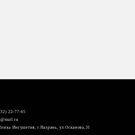
732) 22-77-65
i@mail.ru
блика Ингушетия, г.Назрань, ул.Осканова,31