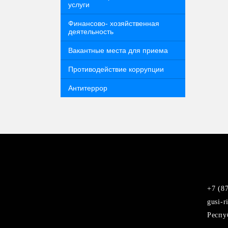
услуги
Финансово- хозяйственная
деятельность
Вакантные места для приема
Противодействие коррупции
Антитеррор
+7 (8
gusi-r
Респу
vkontakte
Youtube
Одноклассники