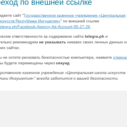
еход по внешней ссылке
идаете сайт "
Государственное казенное учреждение «Центральная
искусств Республики Ингушетия»
" по внешней ссылке
/telegra.ph/Facebook-Agency-Ad-Account-05-27-26
.
несем ответственности за содержимое сайта
telegra.ph
и
тельно рекомендуем
не указывать
никаких своих личных данных н
них сайтах.
ы не хотите рисковать безопасностью компьютера, нажмите
отмена
вы будете перемещены через
секунд
арственное казенное учреждение «Центральная школа искусств
лики Ингушетия»" всегда заботится о вашей безопасности.