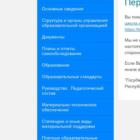
Пер
Основные сведения
Вы пок
Структура и органы управления
школа 
образовательной организацией
https:/
Документы
Мы не 
настоя
Планы и отчеты.
сторон
самообследование
Если В
Образование
иначе 
Образовательные стандарты
"Госуд
Респуб
Руководство . Педагогический
состав
Материально-техническое
обеспечение
Стипендии и иные виды
материальной поддержки
Платные образовательные