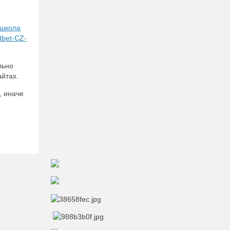
 школа
stbet-CZ-
льно
айтах.
, иначе