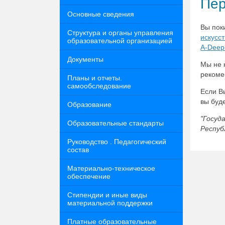
Пер
Основные сведения
Вы пок
Структура и органы управления
искусс
образовательной организацией
A-Deep-
Документы
Мы не 
реком
Планы и отчеты.
самообследование
Если В
вы буд
Образование
"Госуд
Образовательные стандарты
Респуб
Руководство . Педагогический
состав
Материально-техническое
обеспечение
Стипендии и иные виды
материальной поддержки
Платные образовательные