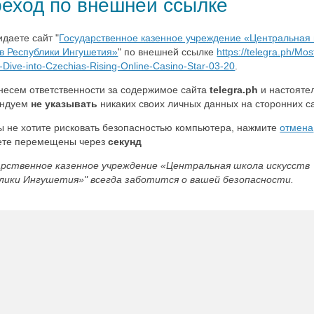
еход по внешней ссылке
идаете сайт "
Государственное казенное учреждение «Центральная
тв Республики Ингушетия»
" по внешней ссылке
https://telegra.ph/Mo
Dive-into-Czechias-Rising-Online-Casino-Star-03-20
.
несем ответственности за содержимое сайта
telegra.ph
и настояте
ендуем
не указывать
никаких своих личных данных на сторонних с
ы не хотите рисковать безопасностью компьютера, нажмите
отмена
ете перемещены через
секунд
арственное казенное учреждение «Центральная школа искусств
лики Ингушетия»" всегда заботится о вашей безопасности.