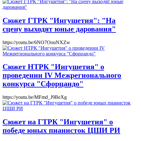
Сюжет ГТРК "Ингушетия": "На
сцену выходят юные дарования"
https://youtu.be/6NO7OouNXZw
Сюжет НТРК "Ингушетия" о
проведении IV Межрегионального
конкурса "Сфорцандо"
https://youtu.be/MFmd_J9BeXg
Сюжет на ГТРК "Ингушетия" о
победе юных пианисток ЦШИ РИ