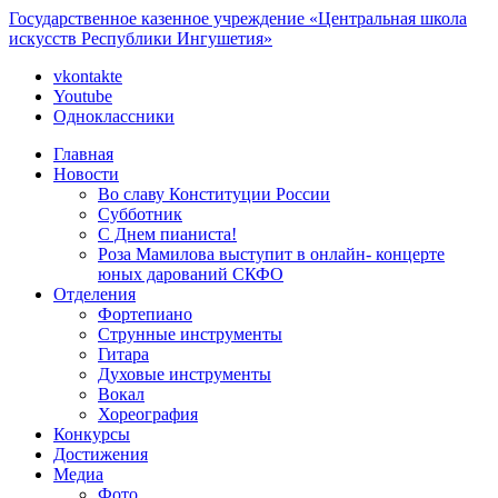
Государственное казенное учреждение «Центральная школа
искусств Республики Ингушетия»
vkontakte
Youtube
Одноклассники
Главная
Новости
Во славу Конституции России
Субботник
С Днем пианиста!
Роза Мамилова выступит в онлайн- концерте
юных дарований СКФО
Отделения
Фортепиано
Струнные инструменты
Гитара
Духовые инструменты
Вокал
Хореография
Конкурсы
Достижения
Медиа
Фото