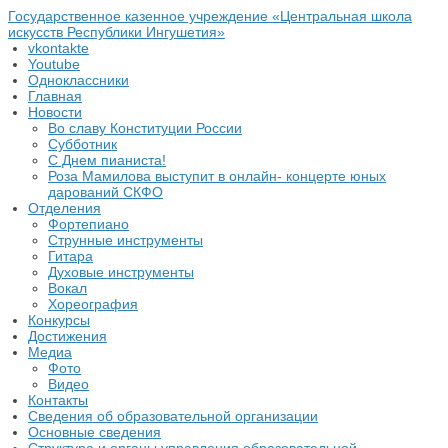
Государственное казенное учреждение «Центральная школа
искусств Республики Ингушетия»
vkontakte
Youtube
Одноклассники
Главная
Новости
Во славу Конституции России
Субботник
С Днем пианиста!
Роза Мамилова выступит в онлайн- концерте юных
дарований СКФО
Отделения
Фортепиано
Струнные инструменты
Гитара
Духовые инструменты
Вокал
Хореография
Конкурсы
Достижения
Медиа
Фото
Видео
Контакты
Сведения об образовательной организации
Основные сведения