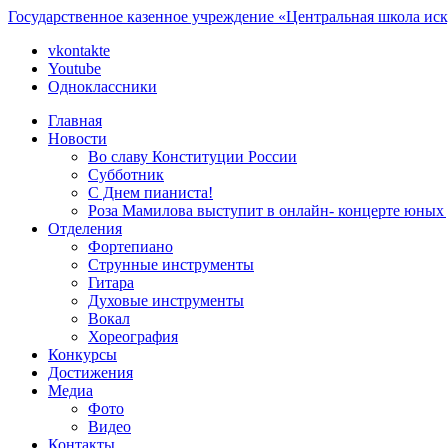
Государственное казенное учреждение «Центральная школа ис
vkontakte
Youtube
Одноклассники
Главная
Новости
Во славу Конституции России
Субботник
С Днем пианиста!
Роза Мамилова выступит в онлайн- концерте юны
Отделения
Фортепиано
Струнные инструменты
Гитара
Духовые инструменты
Вокал
Хореография
Конкурсы
Достижения
Медиа
Фото
Видео
Контакты