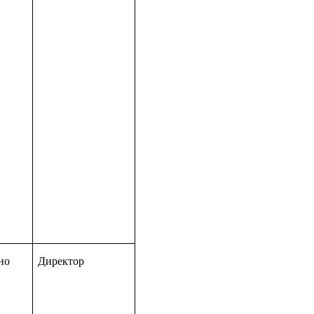
но
Директор