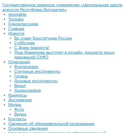
Государственное казенное учреждение «Центральная школа
искусств Республики Ингушетия»
vkontakte
Youtube
Одноклассники
Главная
Новости
Во славу Конституции России
Субботник
С Днем пианиста!
Роза Мамилова выступит в онлайн- концерте юных
дарований СКФО
Отделения
Фортепиано
Струнные инструменты
Гитара
Духовые инструменты
Вокал
Хореография
Конкурсы
Достижения
Медиа
Фото
Видео
Контакты
Сведения об образовательной организации
Основные сведения