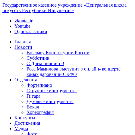
Государственное казенное учреждение «Центральная школа
искусств Республики Ингушетия»
vkontakte
Youtube
Одноклассники
Главная
Новости
Во славу Конституции России
Субботник
С Днем пианиста!
Роза Мамилова выступит в онлайн- концерте
юных дарований СКФО
Отделения
Фортепиано
Струнные инструменты
Гитара
Духовые инструменты
Вокал
Хореография
Конкурсы
Достижения
Медиа
Фото