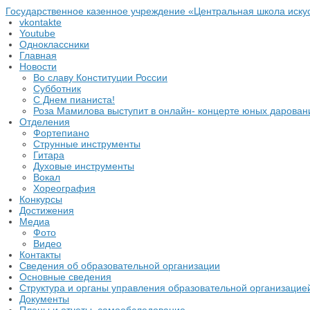
Государственное казенное учреждение «Центральная школа иску
vkontakte
Youtube
Одноклассники
Главная
Новости
Во славу Конституции России
Субботник
С Днем пианиста!
Роза Мамилова выступит в онлайн- концерте юных дарова
Отделения
Фортепиано
Струнные инструменты
Гитара
Духовые инструменты
Вокал
Хореография
Конкурсы
Достижения
Медиа
Фото
Видео
Контакты
Сведения об образовательной организации
Основные сведения
Структура и органы управления образовательной организацие
Документы