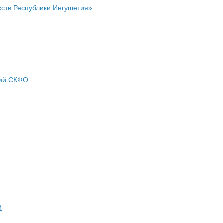
сств Республики Ингушетия»
ний СКФО
й