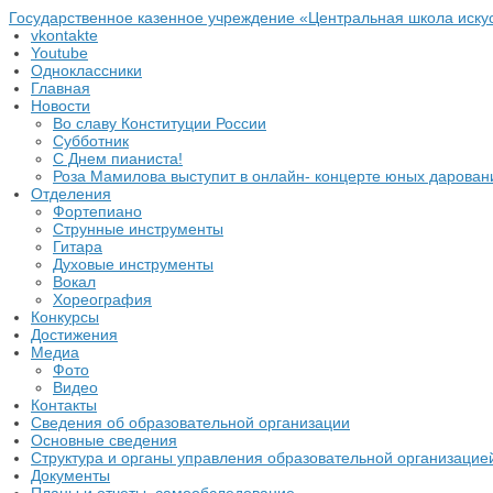
Государственное казенное учреждение «Центральная школа иску
vkontakte
Youtube
Одноклассники
Главная
Новости
Во славу Конституции России
Субботник
С Днем пианиста!
Роза Мамилова выступит в онлайн- концерте юных дарова
Отделения
Фортепиано
Струнные инструменты
Гитара
Духовые инструменты
Вокал
Хореография
Конкурсы
Достижения
Медиа
Фото
Видео
Контакты
Сведения об образовательной организации
Основные сведения
Структура и органы управления образовательной организацие
Документы