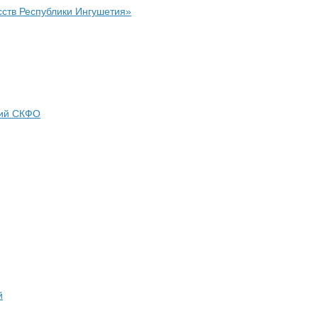
сств Республики Ингушетия»
ний СКФО
й